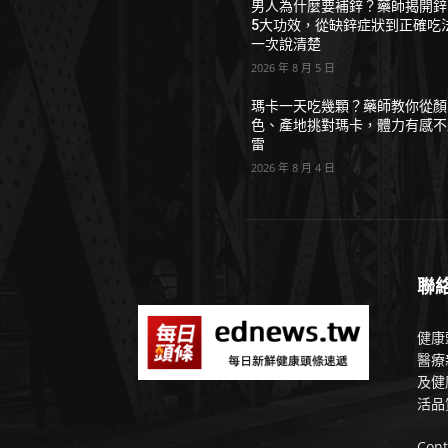
男人為什麼要補鋅？藥師揭開鋅
5大功效，從缺鋅症狀到正確吃
一次說清楚
2026 年 8 月 5 日
瑪卡一天吃幾顆？藥師教你從顏
色、產地挑對瑪卡，體力有感不
雷
2026 年 8 月 4 日
聯
健康
醫療
及健
活品
Cont