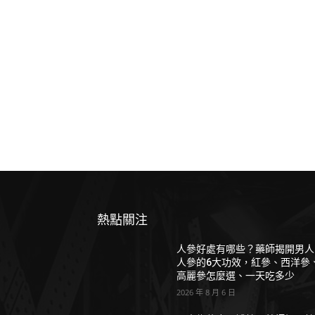
熱點關注
人參好處有哪些？藥師揭開男人
人參的6大功效，紅參、西洋參
高麗參怎麼選、一天吃多少
2026 年 8 月 6 日