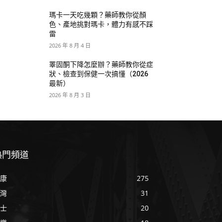
瑪卡一天吃幾顆？藥師教你從顏
色、產地挑對瑪卡，體力有感不踩
雷
2026 年 8 月 4 日
睪固酮下降怎麼辦？藥師教你從症
狀、檢查到保健一次搞懂（2026
最新）
2026 年 8 月 3 日
熱門頻道
康
275
灣
31
士
20