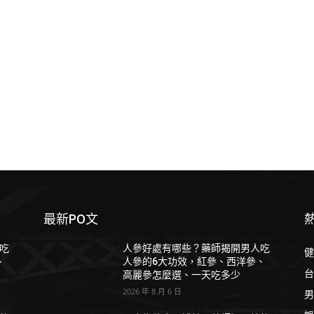
最新PO文
吃
人參好處有哪些？藥師揭開男人吃
健
、
人參的6大功效，紅參、西洋參、
台
高麗參怎麼選、一天吃多少
2026 年 8 月 6 日
男