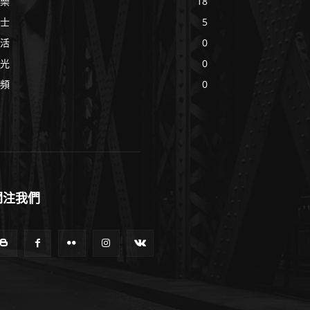
樂
18
士
5
活
0
光
0
頻
0
關注我們