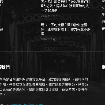
娛
的
男人為什麼要補鋅？藥師揭開鋅的
法
5大功效，從缺鋅症狀到正確吃法
女
一次說清楚
生
2026 年 8 月 5 日
觀
瑪卡一天吃幾顆？藥師教你從顏
視
踩
色、產地挑對瑪卡，體力有感不踩
雷
2026 年 8 月 4 日
絡我們
頭條是台灣領先的健康資訊平台，致力於提供最新、最科學的
新知、營養飲食與運動養生知識。我們匯聚專業醫師、營養師
康專家的嚴選內容，幫助您掌握健康關鍵，預防疾病，提升生
質。
act us:
contact@ednews.tw