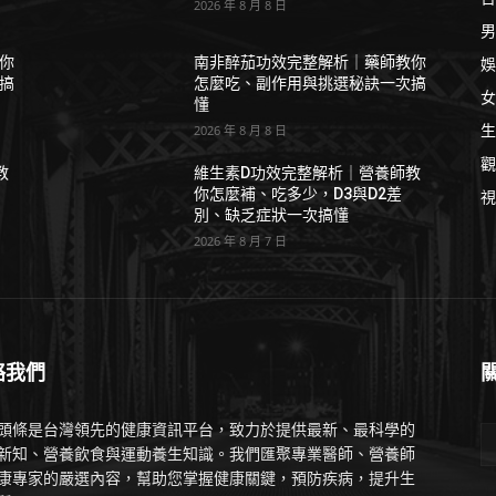
2026 年 8 月 8 日
男
娛
你
南非醉茄功效完整解析｜藥師教你
搞
怎麼吃、副作用與挑選秘訣一次搞
女
懂
生
2026 年 8 月 8 日
觀
教
維生素D功效完整解析｜營養師教
你怎麼補、吃多少，D3與D2差
視
別、缺乏症狀一次搞懂
2026 年 8 月 7 日
絡我們
頭條是台灣領先的健康資訊平台，致力於提供最新、最科學的
新知、營養飲食與運動養生知識。我們匯聚專業醫師、營養師
康專家的嚴選內容，幫助您掌握健康關鍵，預防疾病，提升生