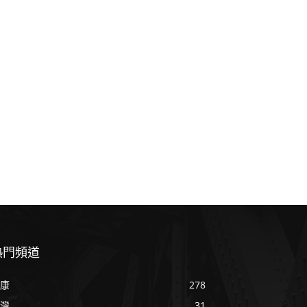
熱門頻道
康
278
灣
31