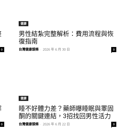
健康
整
男性結紮完整解析：費用流程與恢
復指南
台灣健康頭條
-
2026 年 6 月 30 日
0
0
健康
解
睡不好體力差？藥師曝睡眠與睪固
酮的關鍵連結，3招找回男性活力
台灣健康頭條
-
2026 年 6 月 22 日
0
0