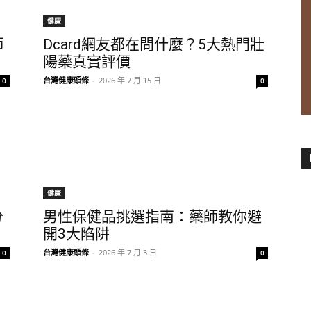
健康
師
Dcard網友都在問什麼？5大熱門壯
陽藥真實評價
台灣健康頭條
-
2026 年 7 月 15 日
0
0
健康
分
男性保健品挑選指南：藥師教你避
開3大陷阱
台灣健康頭條
-
2026 年 7 月 3 日
0
0