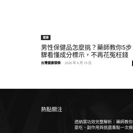
健康
男性保健品怎麼挑？藥師教你5步
驟看懂成分標示，不再花冤枉錢
台灣健康頭條
-
2026 年 6 月 19 日
熱點關注
透納葉功效完整解析｜藥師教你
麼吃、副作用與挑選重點一次搞