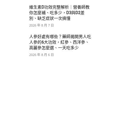
維生素D功效完整解析｜營養師教
你怎麼補、吃多少，D3與D2差
別、缺乏症狀一次搞懂
2026 年 8 月 7 日
人參好處有哪些？藥師揭開男人吃
人參的6大功效，紅參、西洋參、
高麗參怎麼選、一天吃多少
2026 年 8 月 6 日