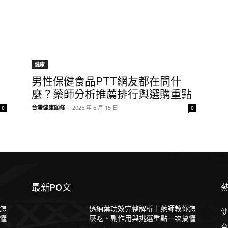
健康
男性保健食品PTT網友都在問什
麼？藥師分析推薦排行與選購重點
台灣健康頭條
-
2026 年 6 月 15 日
0
0
最新PO文
怎
透納葉功效完整解析｜藥師教你怎
健
懂
麼吃、副作用與挑選重點一次搞懂
台