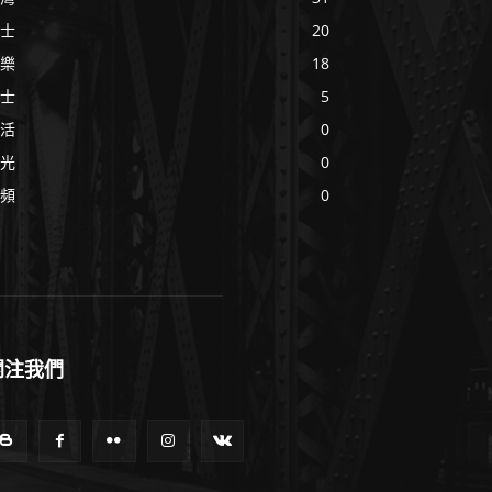
士
20
樂
18
士
5
活
0
光
0
頻
0
關注我們