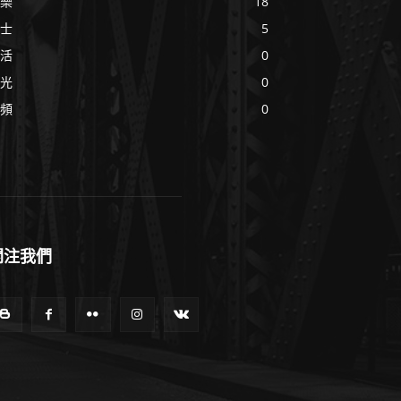
樂
18
士
5
活
0
光
0
頻
0
關注我們