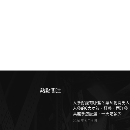
熱點關注
人參好處有哪些？藥師揭開男人
人參的6大功效，紅參、西洋參
高麗參怎麼選、一天吃多少
2026 年 8 月 6 日