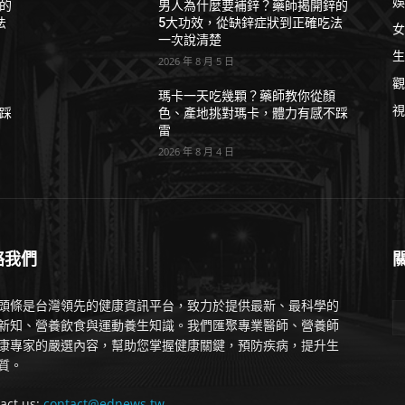
娛
的
男人為什麼要補鋅？藥師揭開鋅的
法
5大功效，從缺鋅症狀到正確吃法
女
一次說清楚
生
2026 年 8 月 5 日
觀
瑪卡一天吃幾顆？藥師教你從顏
視
踩
色、產地挑對瑪卡，體力有感不踩
雷
2026 年 8 月 4 日
絡我們
頭條是台灣領先的健康資訊平台，致力於提供最新、最科學的
新知、營養飲食與運動養生知識。我們匯聚專業醫師、營養師
康專家的嚴選內容，幫助您掌握健康關鍵，預防疾病，提升生
質。
act us:
contact@ednews.tw