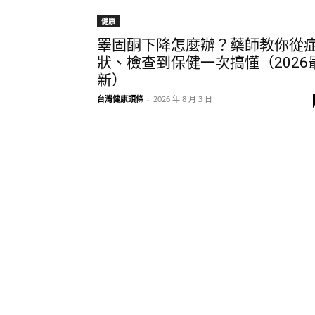
健康
睪固酮下降怎麼辦？藥師教你從
狀、檢查到保健一次搞懂（2026
新）
台灣健康頭條
-
2026 年 8 月 3 日