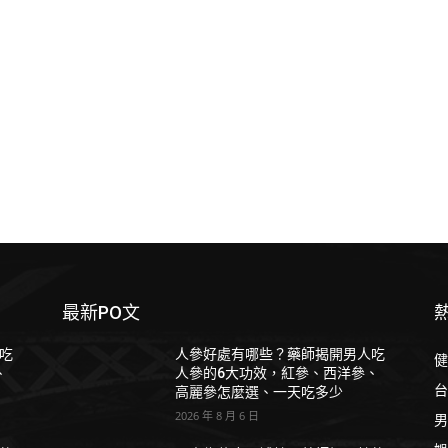
最新PO文
吃
人參好處有哪些？藥師揭開男人吃
健
、
人參的6大功效，紅參、西洋參、
台
高麗參怎麼選、一天吃多少
2026 年 8 月 6 日
男