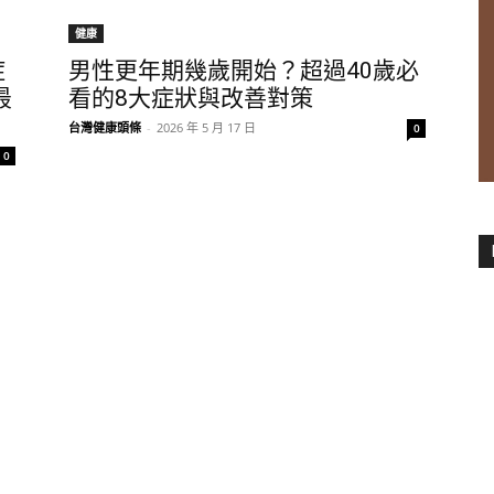
健康
症
男性更年期幾歲開始？超過40歲必
最
看的8大症狀與改善對策
台灣健康頭條
-
2026 年 5 月 17 日
0
0