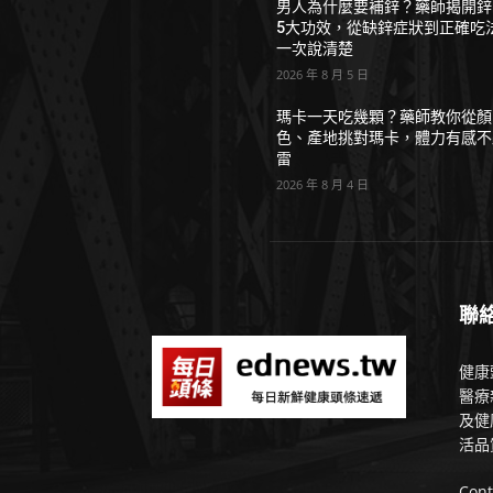
男人為什麼要補鋅？藥師揭開鋅
5大功效，從缺鋅症狀到正確吃
一次說清楚
2026 年 8 月 5 日
瑪卡一天吃幾顆？藥師教你從顏
色、產地挑對瑪卡，體力有感不
雷
2026 年 8 月 4 日
聯
健康
醫療
及健
活品
Cont