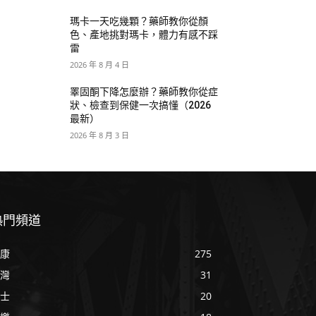
瑪卡一天吃幾顆？藥師教你從顏
色、產地挑對瑪卡，體力有感不踩
雷
2026 年 8 月 4 日
睪固酮下降怎麼辦？藥師教你從症
狀、檢查到保健一次搞懂（2026
最新）
2026 年 8 月 3 日
熱門頻道
康
275
灣
31
士
20