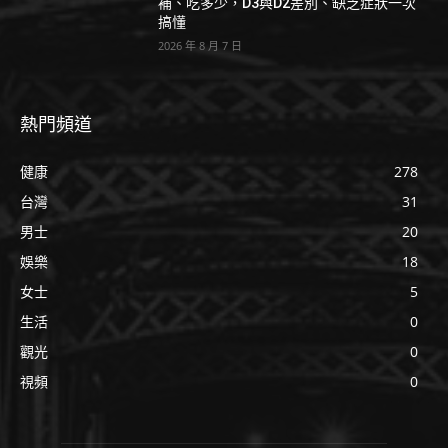
補、吃多少，D3與D2差別、缺乏症狀一次
搞懂
2026 年 8 月 7 日
熱門頻道
健康
278
台灣
31
男士
20
娛樂
18
女士
5
生活
0
觀光
0
視頻
0