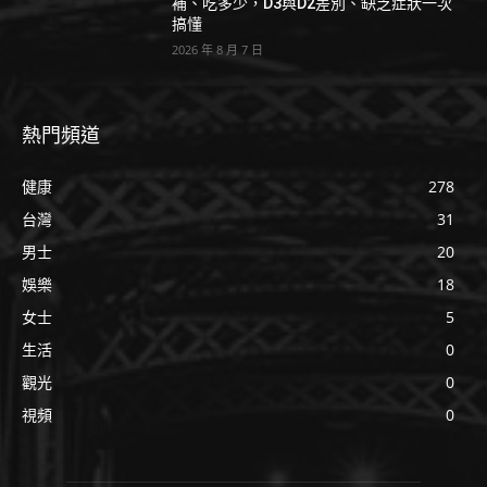
補、吃多少，D3與D2差別、缺乏症狀一次
搞懂
2026 年 8 月 7 日
熱門頻道
健康
278
台灣
31
男士
20
娛樂
18
女士
5
生活
0
觀光
0
視頻
0