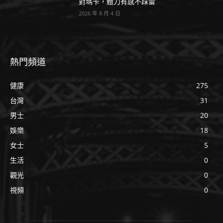
對瑪卡，體力有感不踩雷
2026 年 8 月 4 日
熱門頻道
健康
275
台灣
31
男士
20
娛樂
18
女士
5
生活
0
觀光
0
視頻
0