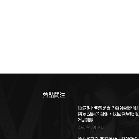
熱點關注
睡滿8小時還是累？藥師揭開睡
與睪固酮的關係，找回深層睡眠
3個關鍵
2026 年 8 月 9 日
透納葉功效完整解析｜藥師教你