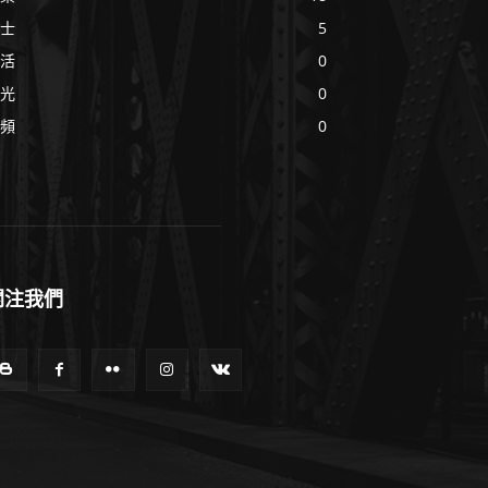
士
5
活
0
光
0
頻
0
關注我們