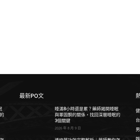
最新PO文
眠
睡滿8小時還是累？藥師揭開睡眠
健
的
與睪固酮的關係，找回深層睡眠的
台
3個關鍵
2026 年 8 月 9 日
男
娛
怎
透納葉功效完整解析｜藥師教你怎