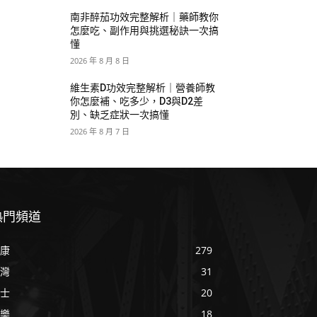
南非醉茄功效完整解析｜藥師教你
怎麼吃、副作用與挑選秘訣一次搞
懂
2026 年 8 月 8 日
維生素D功效完整解析｜營養師教
你怎麼補、吃多少，D3與D2差
別、缺乏症狀一次搞懂
2026 年 8 月 7 日
熱門頻道
康
279
灣
31
士
20
樂
18