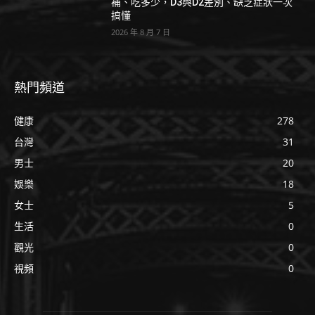
補、吃多少，D3與D2差別、缺乏症狀一次
搞懂
2026 年 8 月 7 日
熱門頻道
健康
278
台灣
31
男士
20
娛樂
18
女士
5
生活
0
觀光
0
視頻
0