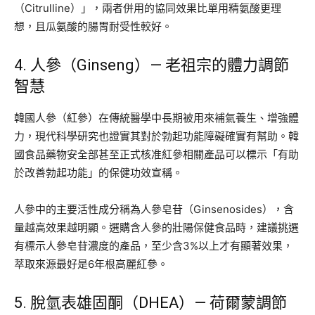
（Citrulline）」，兩者併用的協同效果比單用精氨酸更理
想，且瓜氨酸的腸胃耐受性較好。
4. 人參（Ginseng）— 老祖宗的體力調節
智慧
韓國人參（紅參）在傳統醫學中長期被用來補氣養生、增強體
力，現代科學研究也證實其對於勃起功能障礙確實有幫助。韓
國食品藥物安全部甚至正式核准紅參相關產品可以標示「有助
於改善勃起功能」的保健功效宣稱。
人參中的主要活性成分稱為人參皂苷（Ginsenosides），含
量越高效果越明顯。選購含人參的壯陽保健食品時，建議挑選
有標示人參皂苷濃度的產品，至少含3%以上才有顯著效果，
萃取來源最好是6年根高麗紅參。
5. 脫氫表雄固酮（DHEA）— 荷爾蒙調節