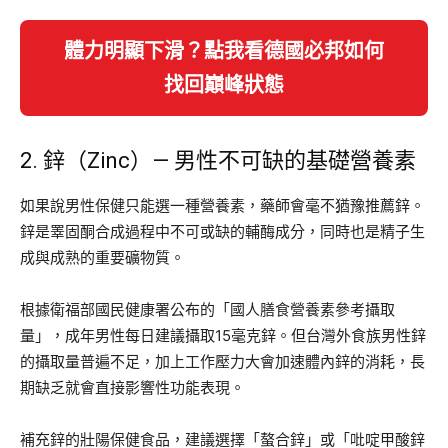
體力明顯下滑？點我看德國必邦如何
找回巔峰狀態
2. 鋅（Zinc）— 男性不可缺的基礎營養素
如果說男性保健只能選一種營養素，藥師會毫不猶豫推薦鋅。
鋅是睪固酮合成過程中不可或缺的輔酶成分，同時也是精子生
成與成熟的重要礦物質。
根據衛福部國民健康署公布的「國人膳食營養素參考攝取
量」，成年男性每日建議攝取15毫克鋅。但台灣外食族男性鋅
的攝取量普遍不足，加上工作壓力大會加速體內鋅的消耗，長
期缺乏就會直接影響性功能表現。
補充鋅的壯陽保健食品，建議選擇「螯合鋅」或「吡啶甲酸鋅