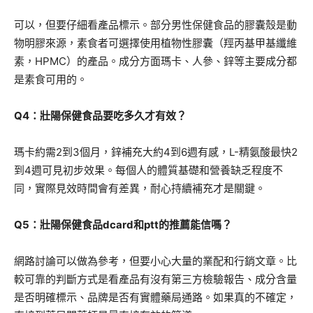
可以，但要仔細看產品標示。部分男性保健食品的膠囊殼是動
物明膠來源，素食者可選擇使用植物性膠囊（羥丙基甲基纖維
素，HPMC）的產品。成分方面瑪卡、人參、鋅等主要成分都
是素食可用的。
Q4：壯陽保健食品要吃多久才有效？
瑪卡約需2到3個月，鋅補充大約4到6週有感，L-精氨酸最快2
到4週可見初步效果。每個人的體質基礎和營養缺乏程度不
同，實際見效時間會有差異，耐心持續補充才是關鍵。
Q5：壯陽保健食品dcard和ptt的推薦能信嗎？
網路討論可以做為參考，但要小心大量的業配和行銷文章。比
較可靠的判斷方式是看產品有沒有第三方檢驗報告、成分含量
是否明確標示、品牌是否有實體藥局通路。如果真的不確定，