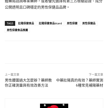
體藥局諮詢專業藥師，或者優先選擇有第三方檢驗認證、成分
公開透明且口碑穩定的男性保健品品牌。
TAGS
壯陽保健食品
壯陽保健食品dcard
男性保健
男性保健品
男性保健食品推薦
上一篇文章
下一篇文章
男性腰圍過大怎麼辦？藥師教
中藥壯陽真的有效？藥師實測
你正確測量與有效改善方法
6種常見補陽藥材