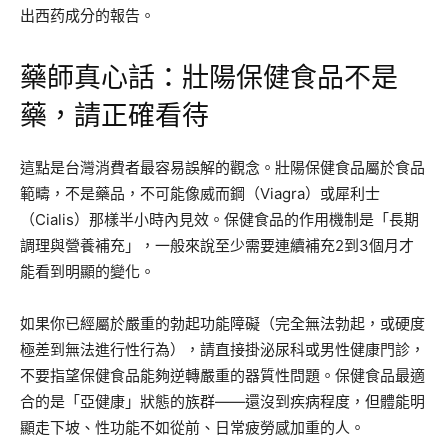
出西药成分的報告。
藥師真心話：壯陽保健食品不是
藥，請正確看待
這點是台灣消費者最容易誤解的觀念。壯陽保健食品屬於食品
範疇，不是藥品，不可能像威而鋼（Viagra）或犀利士
（Cialis）那樣半小時內見效。保健食品的作用機制是「長期
調理與營養補充」，一般來說至少需要連續補充2到3個月才
能看到明顯的變化。
如果你已經屬於嚴重的勃起功能障礙（完全無法勃起，或硬度
極差到無法進行性行為），請直接掛泌尿科或男性健康門診，
不要指望保健食品能夠逆轉嚴重的器質性問題。保健食品最適
合的是「亞健康」狀態的族群——還沒到疾病程度，但體能明
顯走下坡、性功能不如從前、日常疲勞感加重的人。