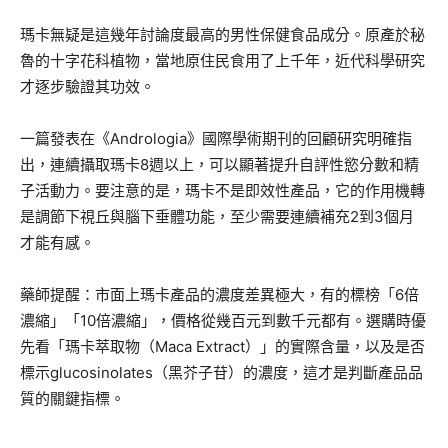
瑪卡無疑是這幾年討論度最高的男性保健食品成分。原產於秘
魯的十字花科植物，當地原住民食用了上千年，近代科學研究
才逐步驗證其功效。
一篇發表在《Andrologia》國際學術期刊的回顧研究明確指
出，連續攝取瑪卡8週以上，可以顯著提升自評性慾分數和精
子活動力。要注意的是，瑪卡不是即效性產品，它的作用機轉
是調節下視丘與腦下垂體功能，至少需要連續補充2到3個月
才能有感。
藥師提醒：市面上瑪卡產品的濃度差異極大，有的標榜「6倍
濃縮」「10倍濃縮」，價格從幾百元到數千元都有。選購時優
先看「瑪卡萃取物（Maca Extract）」的實際含量，以及是否
標示glucosinolates（黑芥子苷）的濃度，這才是判斷產品品
質的關鍵指標。