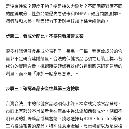
是沒有性慾？硬度不夠？還是持久力變差？不同困擾對應不同
的關鍵成分。性慾問題優先看瑪卡和DHEA，硬度問題選擇L-
精氨酸和人參，整體體力下滑則補鋅加上綜合維他命。
步驟二：看成分配比，不要只看廣告文案
很多壯陽保健食品成分表列了一長串，但每一種有效成分的含
量都不足研究建議劑量。合法的保健食品必須在包裝上標示各
成分的實際含量，挑選時要確認有效成分達到臨床研究建議的
劑量，而不是「添加一點意思意思」。
步驟三：確認產品安全性與第三方檢驗
台灣合法上市的保健食品必須有小綠人標章或完成食品登錄。
市面上有部分不肖業者會在產品中違法添加西藥成分，例如不
明來源的壯陽藥品或興奮劑。務必選擇有SGS、Intertek等第
三方檢驗報告的產品，特別注意重金屬、農藥殘留以及是否檢