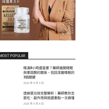
MOST POPULAR
睡滿8小時還是累？藥師揭開睡眠
與睪固酮的關係，找回深層睡眠的
3個關鍵
2026 年 8 月 9 日
透納葉功效完整解析｜藥師教你怎
麼吃、副作用與挑選重點一次搞懂
2026 年 8 月 8 日