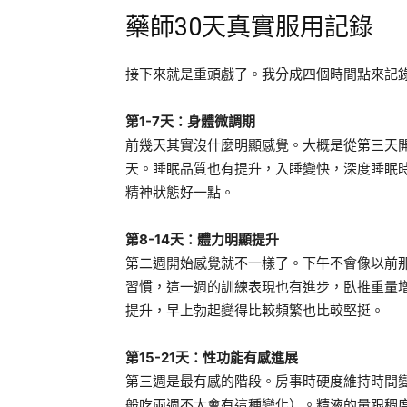
藥師30天真實服用記錄
接下來就是重頭戲了。我分成四個時間點來記
第1-7天：身體微調期
前幾天其實沒什麼明顯感覺。大概是從第三天
天。睡眠品質也有提升，入睡變快，深度睡眠
精神狀態好一點。
第8-14天：體力明顯提升
第二週開始感覺就不一樣了。下午不會像以前
習慣，這一週的訓練表現也有進步，臥推重量
提升，早上勃起變得比較頻繁也比較堅挺。
第15-21天：性功能有感進展
第三週是最有感的階段。房事時硬度維持時間
般吃兩週不太會有這種變化）。精液的量跟稠