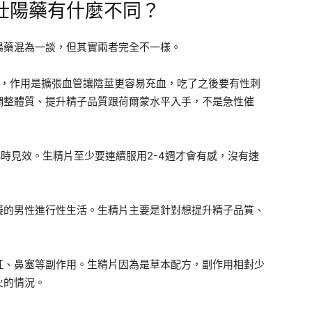
壯陽藥有什麼不同？
陽藥混為一談，但其實兩者完全不一樣。
劑，作用是擴張血管讓陰莖更容易充血，吃了之後要有性刺
調整體質、提升精子品質跟荷爾蒙水平入手，不是急性催
小時見效。生精片至少要連續服用2-4週才會有感，沒有速
礙的男性進行性生活。生精片主要是針對想提升精子品質、
紅、鼻塞等副作用。生精片因為是草本配方，副作用相對少
火的情況。