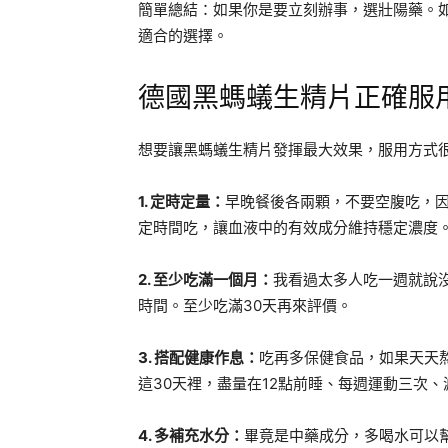
簡單總結：如果你是要立刻辦事，選壯陽藥。
適合的選擇。
德國黑螞蟻生精片正確服
想要讓黑螞蟻生精片發揮最大效果，服用方式很
1. 定時定量：
早晚餐後各兩顆，不要空腹吃，
定時間吃，讓血液中的有效成分維持穩定濃度
2. 至少吃滿一個月：
我看過太多人吃一週就說
時間。至少吃滿30天再來評價。
3. 搭配健康作息：
吃再多保健食品，如果天天
這30天裡，盡量在12點前睡、每週運動三次
4. 多補充水分：
畢竟是中藥成分，多喝水可以