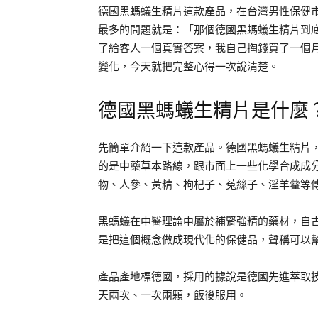
德國黑螞蟻生精片這款產品，在台灣男性保健
最多的問題就是：「那個德國黑螞蟻生精片到
了給客人一個真實答案，我自己掏錢買了一個
變化，今天就把完整心得一次說清楚。
德國黑螞蟻生精片是什麼
先簡單介紹一下這款產品。德國黑螞蟻生精片
的是中藥草本路線，跟市面上一些化學合成成
物、人參、黃精、枸杞子、菟絲子、淫羊藿等
黑螞蟻在中醫理論中屬於補腎強精的藥材，自
是把這個概念做成現代化的保健品，聲稱可以
產品產地標德國，採用的據說是德國先進萃取技
天兩次、一次兩顆，飯後服用。