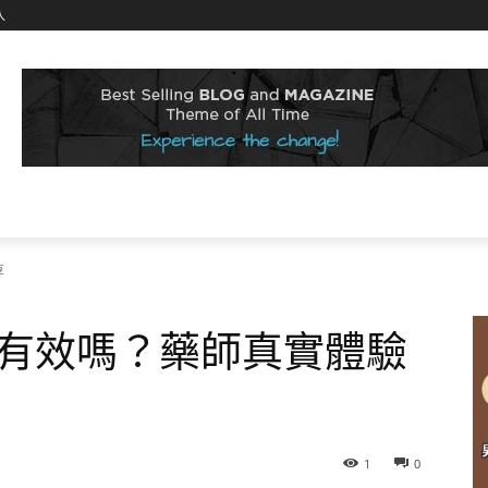
入
享
有效嗎？藥師真實體驗
1
0