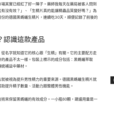
市場其實已經紅了好一陣子。藥師我每天在藥局被客人問到
底有沒有效？」、「生精片真的能讓精蟲品質變好嗎？」為
月份的德國黑螞蟻生精片，連續吃30天，順便記錄了前後的
？認識這款產品
，從名字就知道它的核心跟「生精」有關。它的主要配方走
分的產品不太一樣。包裝上標示的成分包括：黑螞蟻萃取
傳統補益中藥材。
古就被視為提升男性精力的重要來源。德國黑螞蟻生精片就
幫助提升精子數量、活動力跟整體男性機能。
術來保留黑螞蟻的有效成分。一小瓶60顆，建議用量是一