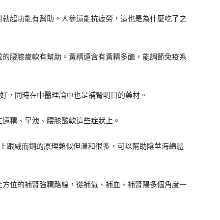
對勃起功能有幫助。人參還能抗疲勞，這也是為什麼吃了之
成的腰膝痠軟有幫助。黃精還含有黃精多醣，能調節免疫系
睛好，同時在中醫理論中也是補腎明目的藥材。
在遺精、早洩、腰膝酸軟這些症狀上。
度上跟威而鋼的原理類似但溫和很多，可以幫助陰莖海綿體
全方位的補腎強精路線，從補氣、補血、補腎陽多個角度一