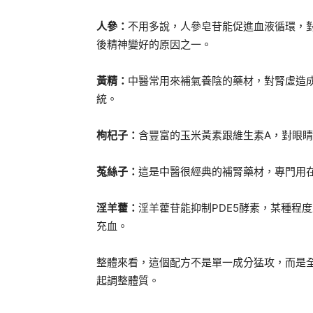
人參：
不用多說，人參皂苷能促進血液循環，
後精神變好的原因之一。
黃精：
中醫常用來補氣養陰的藥材，對腎虛造
統。
枸杞子：
含豐富的玉米黃素跟維生素A，對眼
菟絲子：
這是中醫很經典的補腎藥材，專門用
淫羊藿：
淫羊藿苷能抑制PDE5酵素，某種程
充血。
整體來看，這個配方不是單一成分猛攻，而是
起調整體質。