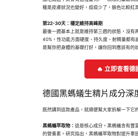
穫是皮膚狀況也變好，痘痘少了，臉色比較紅
第22-30天：穩定維持高峰期
最後一週基本上就是維持第三週的狀態，沒有再
40%，性功能方面硬度、持久度、射精量都有
是幫你把身體的基礎打好，讓你回到應該有的
🔥 立即查看
德國黑螞蟻生精片成分深
既然講到這款產品，就順便幫大家拆解一下它
黑螞蟻萃取物：
這是核心成分。黑螞蟻含有豐
的營養素。研究指出，黑螞蟻萃取物對提升睪