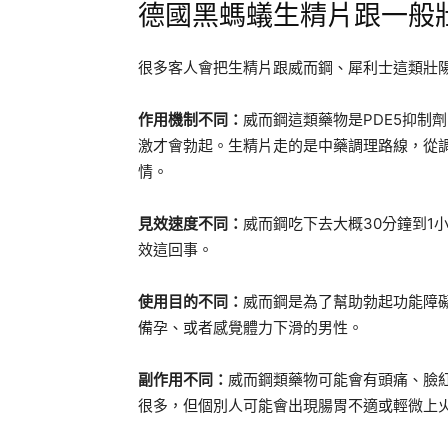
德國黑螞蟻生精片跟一般
很多客人會把生精片跟威而鋼、犀利士這類壯
作用機制不同：
威而鋼這類藥物是PDE5抑制
激才會勃起。生精片走的是中藥調理路線，從
情。
見效速度不同：
威而鋼吃下去大概30分鐘到1
效這回事。
使用目的不同：
威而鋼是為了幫助勃起功能障
備孕、或者感覺體力下滑的男性。
副作用不同：
威而鋼類藥物可能會有頭痛、臉
很多，但個別人可能會出現腸胃不適或輕微上