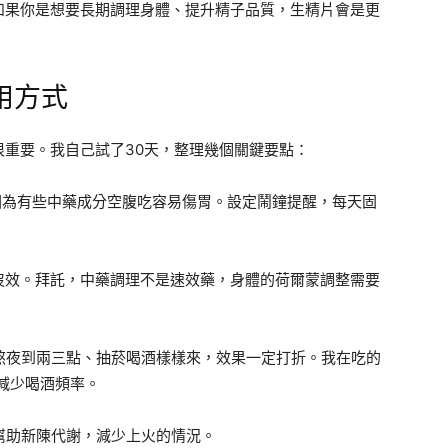
如果你是想要長期調理身體、提升精子品質，生精片會是更
用方式
重要。我自己試了30天，整理幾個關鍵要點：
因為有些中藥成分空腹吃容易傷胃。設定鬧鐘提醒，每天固
。
沒效。拜託，中藥調理不是速效藥，身體的荷爾蒙調整需要
熬夜到兩三點、抽菸喝酒樣樣來，效果一定打折。我在吃的
、減少喝酒頻率。
幫助新陳代謝，減少上火的情況。