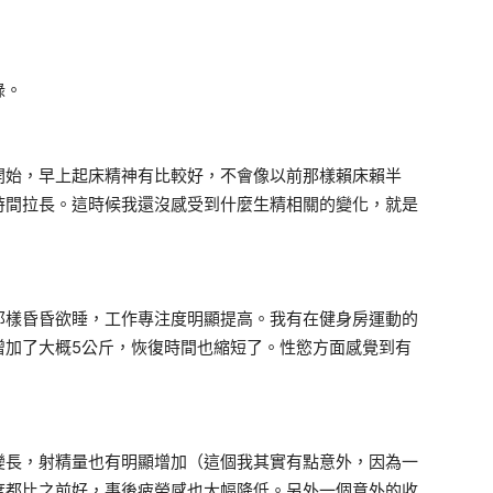
錄。
開始，早上起床精神有比較好，不會像以前那樣賴床賴半
時間拉長。這時候我還沒感受到什麼生精相關的變化，就是
那樣昏昏欲睡，工作專注度明顯提高。我有在健身房運動的
增加了大概5公斤，恢復時間也縮短了。性慾方面感覺到有
變長，射精量也有明顯增加（這個我其實有點意外，因為一
度都比之前好，事後疲勞感也大幅降低。另外一個意外的收