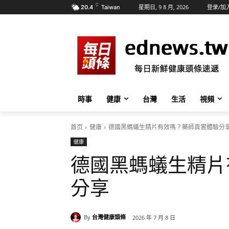
C
星期日, 9 8 月, 2026
登录/加
20.4
Taiwan
時事
健康
台灣
生活
視頻
首页
健康
德國黑螞蟻生精片有效嗎？藥師真實體驗分
健康
德國黑螞蟻生精片
分享
By
台灣健康頭條
2026 年 7 月 8 日