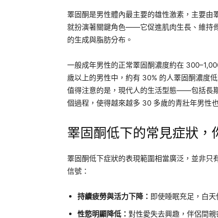
睪固酮是男性體內最主要的雄性激素，主要由
就扮演著關鍵角色——它促進肌肉生長、維持
的生成與脂肪分布。
一般成年男性的正常睪固酮濃度約在 300–1,0
歲以上的男性中，約有 30% 的人睪固酮濃度低
值得注意的是，現代人的生活型態——包括長
個過程，使得越來越多 30 多歲的青壯年男性
睪固酮低下的常見症狀，
睪固酮低下症狀的表現範圍相當廣泛，並非只
信號：
持續疲勞與活力下降：
即使睡眠充足，白天
性慾明顯降低：
對性愛失去興趣，伴侶間親