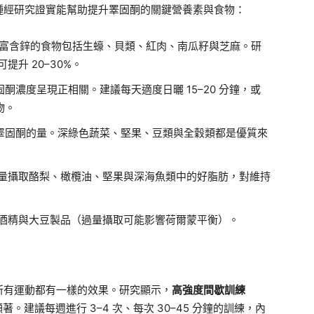
種經研究證實能幫助提升睪固酮的關鍵營養素與食物：
富含鋅的食物包括生蠔、貝類、紅肉、南瓜籽與芝麻。研
升 20–30%。
酮濃度呈現正相關。建議每天適度日曬 15–20 分鐘，或
物。
睪固酮的量。深綠色蔬菜、堅果、豆類與全穀類都是優質來
量攝取酪梨、橄欖油、堅果與深海魚類中的好脂肪，對維持
酒精與大豆製品（過量攝取可能影響荷爾蒙平衡）。
所有運動都有一樣的效果。研究顯示，
高強度間歇訓練
。建議每週進行 3–4 次、每次 30–45 分鐘的訓練，內