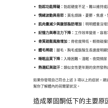
勃起功能障礙：
勃起硬度不足、難以維持或
情緒波動與易怒：
莫名煩躁、憂鬱、焦慮，
肌肉量減少與腹部脂肪增加：
明明體重沒增
記憶力與專注力下降：
工作效率變差，容易
骨質疏鬆風險增加：
骨密度降低，輕微碰撞
體毛稀疏：
腿毛、胸毛或鬍鬚生長速度明顯
睡眠品質下降：
入睡困難、淺眠、夜間頻尿
熱潮紅與盜汗：
類似女性更年期的突然發熱
如果你發現自己符合上述 3 項以上的症狀，
幫你了解體內的荷爾蒙狀況。
造成睪固酮低下的主要原