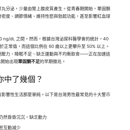
睪丸分泌，少量由腎上腺皮質產生。從青春期開始，睪固酮
骨密度、調節情緒、維持性慾與勃起功能，甚至影響紅血球
00 ng/dL 之間。然而，根據台灣泌尿科醫學會的統計，40
於正常值，而這個比例在 60 歲以上更攀升至 50% 以上。
期壓力、睡眠不足、缺乏運動與不均衡飲食——正在加速這
也開始出現
睪固酮不足
的早期徵兆。
你中了幾個？
有影響性生活那麼單純。以下是台灣男性最常見的十大警示
仍然昏昏沉沉，缺乏動力
密互動減少