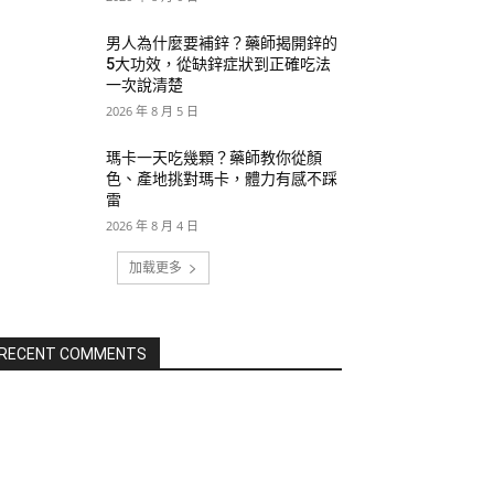
男人為什麼要補鋅？藥師揭開鋅的
5大功效，從缺鋅症狀到正確吃法
一次說清楚
2026 年 8 月 5 日
瑪卡一天吃幾顆？藥師教你從顏
色、產地挑對瑪卡，體力有感不踩
雷
2026 年 8 月 4 日
加载更多
RECENT COMMENTS