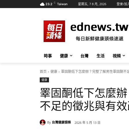
C
星期五, 7 8 月, 2026
登录/加
23.2
Taiwan
時事
健康
台灣
生活
視頻
首页
健康
睪固酮低下怎麼辦？完整了解男性睪固酮不
健康
睪固酮低下怎麼辦
不足的徵兆與有效
By
台灣健康頭條
2026 年 5 月 13 日