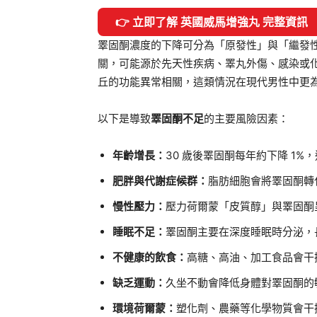
👉 立即了解 英國威馬增強丸 完整資訊
睪固酮濃度的下降可分為「原發性」與「繼發
關，可能源於先天性疾病、睪丸外傷、感染或
丘的功能異常相關，這類情況在現代男性中更
以下是導致
睪固酮不足
的主要風險因素：
年齡增長：
30 歲後睪固酮每年約下降 1
肥胖與代謝症候群：
脂肪細胞會將睪固酮轉
慢性壓力：
壓力荷爾蒙「皮質醇」與睪固酮
睡眠不足：
睪固酮主要在深度睡眠時分泌，
不健康的飲食：
高糖、高油、加工食品會干
缺乏運動：
久坐不動會降低身體對睪固酮的
環境荷爾蒙：
塑化劑、農藥等化學物質會干