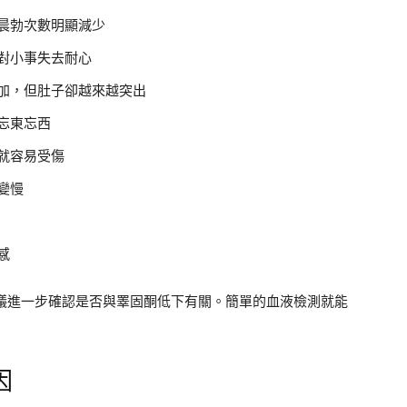
晨勃次數明顯減少
對小事失去耐心
加，但肚子卻越來越突出
忘東忘西
就容易受傷
變慢
感
建議進一步確認是否與睪固酮低下有關。簡單的血液檢測就能
因