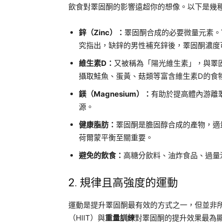
飲食對睪固酮的影響遠超你的想像。以下是幾
鋅（Zinc）：
睪固酮合成的必要微量元素。
究指出，缺鋅的男性補充鋅後，睪固酮濃度可提
維生素D：
又被稱為「陽光維生素」，與睪固
攝取鮭魚、蛋黃、菇類等富含維生素D的食
鎂（Magnesium）：
有助於提高體內游離
源。
健康脂肪：
睪固酮是膽固醇合成的產物，適
荷爾蒙平衡至關重要。
避免的飲食：
高糖分飲料、油炸食品、過量
2. 規律且高強度的運動
運動是提升睪固酮最有效的方式之一，但並非
（HIIT）與
重量訓練
對睪固酮的提升效果最為顯著