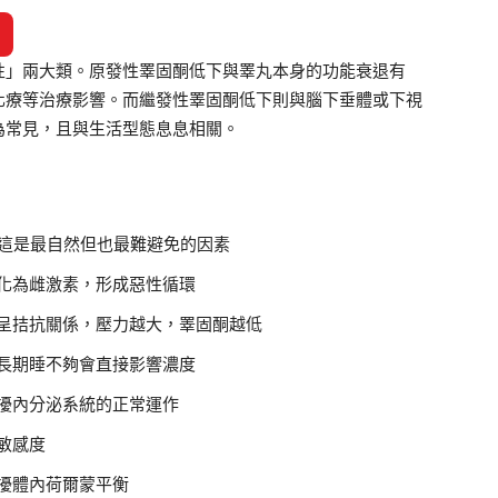
性」兩大類。原發性睪固酮低下與睪丸本身的功能衰退有
化療等治療影響。而繼發性睪固酮低下則與腦下垂體或下視
為常見，且與生活型態息息相關。
%，這是最自然但也最難避免的因素
化為雌激素，形成惡性循環
呈拮抗關係，壓力越大，睪固酮越低
長期睡不夠會直接影響濃度
擾內分泌系統的正常運作
敏感度
擾體內荷爾蒙平衡