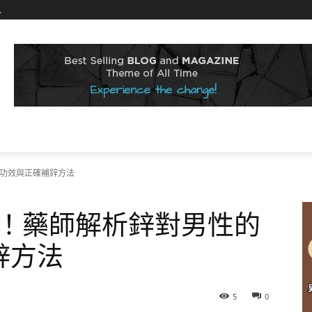
入
大功效與正確補鋅方法
！藥師解析鋅對男性的
鋅方法
5
0