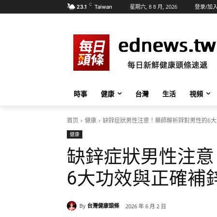
C
星期六, 8 8 月, 2026
登录/加
23.1
Taiwan
時事
健康
台灣
生活
視頻
首页
健康
缺鋅症狀男性注意！藥師解析鋅對男性的6
健康
缺鋅症狀男性注意
6大功效與正確補
By
台灣健康頭條
2026 年 6 月 2 日