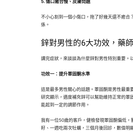
5. 傷口癒合慢、皮膚問題
不小心割到一個小傷口，拖了好幾天還不癒合
係。
鋅對男性的6大功效，藥
講完症狀，來談談為什麼鋅對男性特別重要。
功效一：提升睪固酮水準
這是最多男性關心的話題。睪固酮是男性最重
研究顯示，適度補充鋅可以幫助維持正常的睪
能起到一定的調節作用。
我有一位50歲的客戶，健檢發現睪固酮偏低，
籽、一週吃兩次牡蠣，三個月後回診，數值明