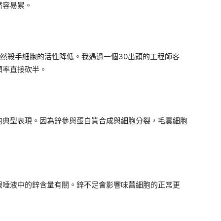
然容易累。
然殺手細胞的活性降低。我遇過一個30出頭的工程師客
頻率直接砍半。
的典型表現。因為鋅參與蛋白質合成與細胞分裂，毛囊細胞
跟唾液中的鋅含量有關。鋅不足會影響味蕾細胞的正常更