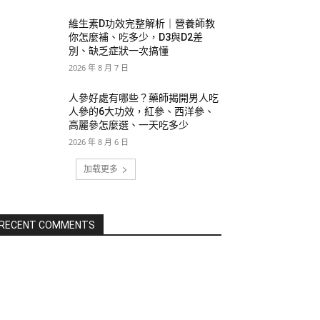
維生素D功效完整解析｜營養師教
你怎麼補、吃多少，D3與D2差
別、缺乏症狀一次搞懂
2026 年 8 月 7 日
人參好處有哪些？藥師揭開男人吃
人參的6大功效，紅參、西洋參、
高麗參怎麼選、一天吃多少
2026 年 8 月 6 日
加载更多
RECENT COMMENTS