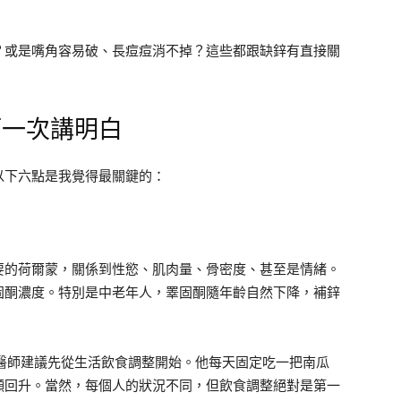
？或是嘴角容易破、長痘痘消不掉？這些都跟缺鋅有直接關
師一次講明白
以下六點是我覺得最關鍵的：
要的荷爾蒙，關係到性慾、肌肉量、骨密度、甚至是情緒。
固酮濃度。特別是中老年人，睪固酮隨年齡自然下降，補鋅
醫師建議先從生活飲食調整開始。他每天固定吃一把南瓜
顯回升。當然，每個人的狀況不同，但飲食調整絕對是第一