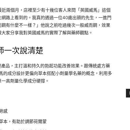
最近兩個月，店裡至少有十幾位客人來問「英國威馬」這個
在網路上看到的。我真的遇過一位40歲出頭的先生，一進門
而鋼有什麼不一樣？」他說之前吃過幾次一般威而鋼，效果
跟大家分享我對英國威馬的實際了解與藥師觀點。
師一次說清楚
健產品，主打溫和持久的勃起功能改善效果。跟傳統處方藥
英國威馬的成分設計更偏向草本搭配小劑量學名藥的概念，利用多
單一高劑量化學成分硬撐。
勞感
草本，有助於調節荷爾蒙