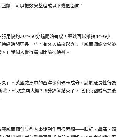
人回饋，可以把效果整理成以下幾個面向：
服用後約30～60分鐘開始有感，藥效可以維持4～6小
但持續時間更長一些。有客人這樣形容：「威而鋼像突然被
燙。」我個人覺得這個比喻很傳神。
多久」。英國威馬中的西洋參和瑪卡成分，對於延長性行為
訴我，他吃之前大概3-5分鐘就結束了，服用英國威馬之後
。
方藥威而鋼對某些人來說副作用很明顯——臉紅、鼻塞、頭