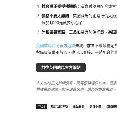
找台灣正規授權通路
：有實體藥局配合或官
價格不要太離譜
：英國威馬的正常行情大約落
低於1,000元就要小心了
外包裝要完整
：正品包裝有防偽標籤、英國
英國威馬台灣官方通路
是我目前看下來最穩定
對購買管道不放心，也可以直接走一趟配合的
前往英國威馬官方網站
本文由林正文藥師撰寫，藥局服務經驗12年，國
構成醫療建議。如有健康問題，請諮詢專業醫師。
TAGS
勃起功能障礙
產品評測
男性保健
英國威