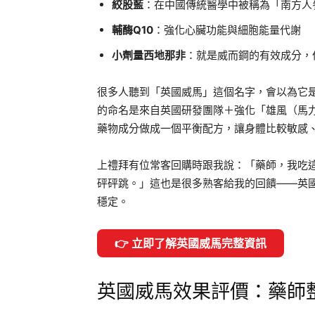
絞股藍
：在中國傳統醫學中被稱為「南方人
輔酶Q10
：強化心臟功能與細胞能量代謝
小劑量西地那非
：就是威而鋼的有效成分，
很多人聽到「英國威馬」這個名字，會以為它
的命名是來自英國研發團隊＋強化「雄風（馬
藥物成分做成一個平衡配方，讓身體比較敏感
上禮拜有位常客回購時跟我說：「藥師，我吃
砰砰跳。」這也是很多熟客給我的回饋——英
穩定。
👉 立即了解英國威馬完整資訊
英國威馬效果評價：藥師