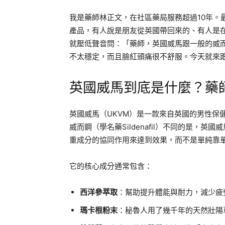
我是藥師林正文，在社區藥局服務超過10年。
產品，有人說是朋友從英國帶回來的、有人是
就壓低聲音問：「藥師，英國威馬跟一般的威
不太穩定，而且臉紅頭痛很不舒服。今天就來
英國威馬到底是什麼？藥
英國威馬（UKVM）是一款來自英國的男性保
威而鋼（學名藥Sildenafil）不同的是，
重成分的協同作用來達到效果，而不是單純靠
它的核心成分通常包含：
西洋參萃取
：幫助提升體能與耐力，減少疲
瑪卡根粉末
：秘魯人用了幾千年的天然壯陽