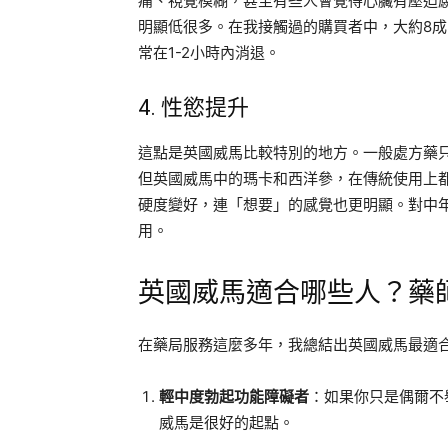
痛、視覺模糊，甚至有些人會覺得心臟有壓迫
明顯低很多。在我接觸過的購買者中，大約8成
常在1-2小時內消退。
4. 性慾提升
這點是英國威馬比較特別的地方。一般處方藥
但英國威馬中的瑪卡和西洋參，在傳統使用上
硬度變好，連「想要」的感覺也更明顯。對中
用。
英國威馬適合哪些人？藥
在藥局服務這麼多年，我總結出英國威馬最適
輕中度勃起功能障礙者
：如果你只是偶爾不
威馬是很好的起點。