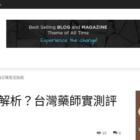
入
與正確用法指南
解析？台灣藥師實測評
23
0