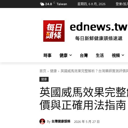
C
星期四, 6 8 月, 2026
登录/加
24.8
Taiwan
時事
健康
台灣
生活
視頻
首页
健康
英國威馬效果完整解析？台灣藥師實測評價
健康
英國威馬效果完整
價與正確用法指南
By
台灣健康頭條
2026 年 5 月 27 日