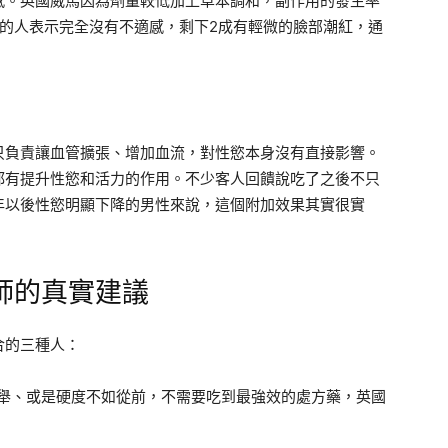
感。英國威馬因為劑量較低加上草本調和，副作用的發生率
的人表示完全沒有不適感，剩下2成有輕微的臉部潮紅，通
只負責讓血管擴張、增加血流，對性慾本身沒有直接影響。
都有提升性慾和活力的作用。不少客人回饋說吃了之後不只
年以後性慾明顯下降的男性來說，這個附加效果其實很實
師的真實建議
合的三種人：
舉、或是硬度不如從前，不需要吃到最強效的處方藥，英國