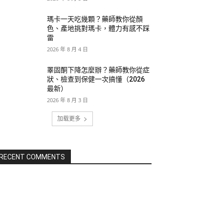
瑪卡一天吃幾顆？藥師教你從顏
色、產地挑對瑪卡，體力有感不踩
雷
2026 年 8 月 4 日
睪固酮下降怎麼辦？藥師教你從症
狀、檢查到保健一次搞懂（2026
最新）
2026 年 8 月 3 日
加载更多
RECENT COMMENTS