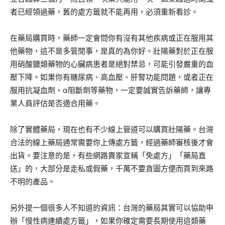
者已經領過藥，舊的處方籤就不能再用，必須重新看診。
在藥局購買時，藥師一定會問你有沒有其他疾病或正在服用其
他藥物，這不是多管閒事，是真的為你好。壯陽藥對於正在服
用硝酸鹽類藥物的心臟病患者是絕對禁忌，可能引發嚴重的血
壓下降。如果你有糖尿病、高血壓、肝腎功能問題，或者正在
服用抗凝血劑、α阻斷劑等藥物，一定要誠實告訴藥師，讓專
業人員評估是否適合用藥。
除了實體藥局，現在也有不少線上管道可以購買壯陽藥。台灣
合法的線上藥局通常需要你上傳處方籤，經過藥師審核後才會
出貨。要注意的是，有些網路賣家宣稱「免處方」「藥局直
送」的，大部分是走私或假藥，千萬不要貪圖方便而買到來路
不明的產品。
另外提一個很多人不知道的資訊：台灣的藥局其實可以協助申
辦「慢性病連續處方籤」，如果你確定需要長期使用這類藥