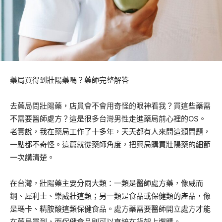
藥局買得到壯陽藥嗎？藥師完整解答
去藥局問壯陽藥，店員會不會用奇怪的眼神看我？買這些藥需
不需要醫師處方？這是很多台灣男性走進藥局前心裡的OS。
老實說，我在藥局工作了十多年，天天都有人來問這類問題，
一點都不奇怪。這篇就從藥師角度，把藥局購買壯陽藥的細節
一次講清楚。
在台灣，壯陽藥主要分兩大類：一類是醫師處方藥，像威而
鋼、犀利士、樂威壯這類；另一類是食品或保健類的產品，像
是瑪卡、精胺酸這類保健食品。處方藥需要醫師開立處方才能
在藥局買到，而保健食品則可以直接在貨架上選購。