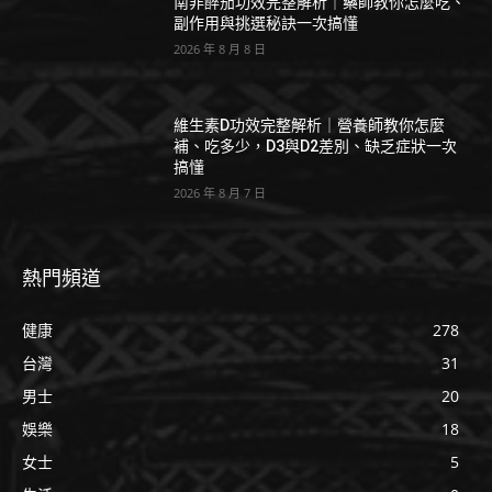
南非醉茄功效完整解析｜藥師教你怎麼吃、
副作用與挑選秘訣一次搞懂
2026 年 8 月 8 日
維生素D功效完整解析｜營養師教你怎麼
補、吃多少，D3與D2差別、缺乏症狀一次
搞懂
2026 年 8 月 7 日
熱門頻道
健康
278
台灣
31
男士
20
娛樂
18
女士
5