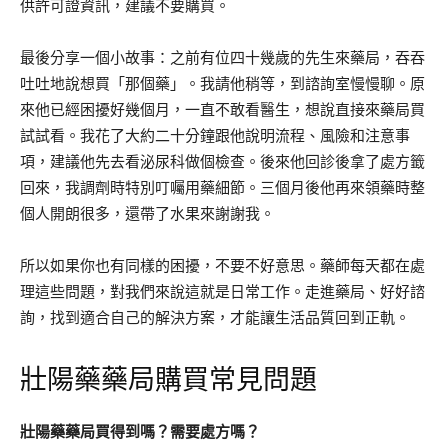
供許可證資訊，建議不要購買。
最後分享一個小故事：之前有位四十幾歲的先生來藥局，吞吞
吐吐地說想買「那個藥」。我請他稍等，到諮詢室慢慢聊。原
來他已經困擾好幾個月，一直不敢看醫生，想說直接來藥局買
試試看。我花了大約二十分鐘跟他說明流程、風險和注意事
項，建議他先去看泌尿科做個檢查。後來他回診後拿了處方籤
回來，我調劑時特別叮囑用藥細節。三個月後他再來領藥時整
個人開朗很多，還帶了水果來謝謝我。
所以如果你也有同樣的困擾，不要不好意思。藥師每天都在處
理這些問題，對我們來說這就是日常工作。走進藥局、好好諮
詢，找到適合自己的解決方案，才能讓生活品質回到正軌。
壯陽藥藥局購買常見問題
壯陽藥藥局買得到嗎？需要處方嗎？