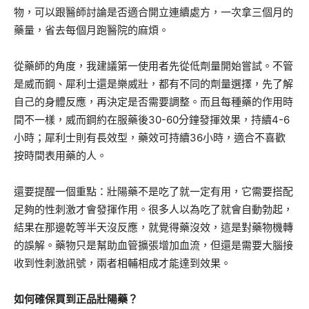
物，可以跟醫師討論是否適合開立連續處方，一次拿三個月的
藥量，省去每個月跑醫院的麻煩。
從藥師的角度，我建議第一使用者先從低劑量開始嘗試。不管
是威而鋼、犀利士還是樂威壯，都有不同的劑量選擇，先了解
自己的身體反應，再決定是否需要調整。而且每種藥的作用時
間不一樣，威而鋼約在服藥後30-60分鐘發揮效果，持續4-6
小時；犀利士則有長效型，藥效可持續36小時，適合不喜歡
按時間表用藥的人。
還要提醒一個重點：壯陽藥不是吃了就一定有用，它需要搭配
足夠的性刺激才會發揮作用。很多人以為吃了就會自動勃起，
結果在那邊乾等半天沒反應，就覺得藥沒效，這是對藥物機轉
的誤解。藥物只是幫助血管擴張增加血流，但還是需要大腦接
收到性刺激訊號，兩者相輔相成才能達到效果。
如何確保買到正品壯陽藥？