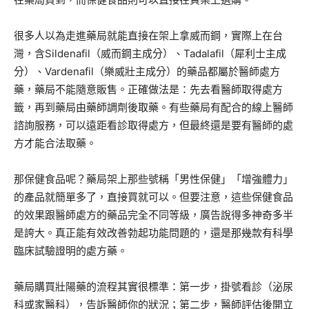
很多人以為走進藥局就能直接在架上拿威而鋼，實際上在台
灣，含Sildenafil（威而鋼主成分）、Tadalafil（犀利士主成
分）、Vardenafil（樂威壯主成分）的藥品都屬於醫師處方
藥，藥局不能隨意販售。正確做法是：先去看醫師取得處方
籤，再到藥局由藥師調劑後取藥。有些藥局有配合的線上醫師
諮詢服務，可以遠距看診取得處方，但最終還是要有醫師的處
方才能合法取藥。
那保健食品呢？藥局架上那些號稱「男性保健」「增強體力」
的產品就簡單多了，直接買就可以。但要注意，這些保健食品
的效果跟醫師處方的藥品完全不同等級，廣告說得多神奇多半
是誇大。真正能有效改善勃起功能問題的，還是那幾款有科學
臨床試驗證明的處方藥。
藥局購買壯陽藥的流程其實很標準：第一步，掛號看診（泌尿
科或家醫科），告訴醫師你的狀況；第二步，醫師評估後開立