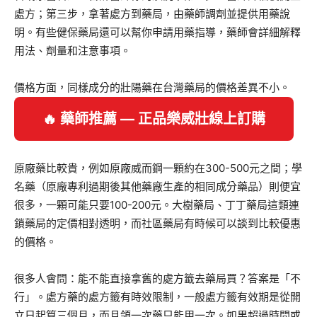
處方；第三步，拿著處方到藥局，由藥師調劑並提供用藥說
明。有些健保藥局還可以幫你申請用藥指導，藥師會詳細解釋
用法、劑量和注意事項。
價格方面，同樣成分的壯陽藥在台灣藥局的價格差異不小。
🔥 藥師推薦 — 正品樂威壯線上訂購
原廠藥比較貴，例如原廠威而鋼一顆約在300-500元之間；學
名藥（原廠專利過期後其他藥廠生產的相同成分藥品）則便宜
很多，一顆可能只要100-200元。大樹藥局、丁丁藥局這類連
鎖藥局的定價相對透明，而社區藥局有時候可以談到比較優惠
的價格。
很多人會問：能不能直接拿舊的處方籤去藥局買？答案是「不
行」。處方藥的處方籤有時效限制，一般處方籤有效期是從開
立日起算三個月，而且領一次藥只能用一次。如果超過時間或