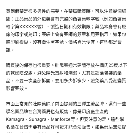
買到假藥是很多男性的惡夢。在藥局購買時，可以注意幾個細
節：正品藥品的外包裝會有完整的衛署藥輸字號（例如衛署藥
輸字第XXXXXX號）、製造日期和有效期限；藥品本身會有原
廠的印字或刻印；藥袋上會有藥師的簽章和用藥指示。如果包
裝印刷模糊、沒有衛生署字號、價格異常便宜，這些都是警
訊。
購買後的保存也很重要。壯陽藥通常建議存放在攝氏25度以下
的乾燥陰涼處，避免陽光直射和潮濕。尤其是鋁箔包裝的藥
品，不要一次全部拆開，要用多少拆多少，避免藥片受潮變質
影響藥效。
市面上常見的壯陽藥除了前面提到的三種主流品牌，還有一些
學名藥品牌在台灣藥局也有販售，像是印度廠生產的
Kamagra、Suhagra、Manforce等。但要注意的是，這些學
名藥在台灣需要有藥品許可證才能合法販售，如果藥局無法提