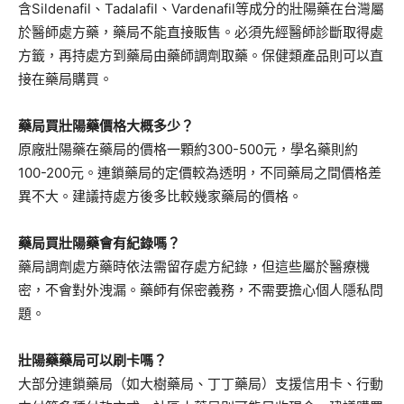
含Sildenafil、Tadalafil、Vardenafil等成分的壯陽藥在台灣屬
於醫師處方藥，藥局不能直接販售。必須先經醫師診斷取得處
方籤，再持處方到藥局由藥師調劑取藥。保健類產品則可以直
接在藥局購買。
藥局買壯陽藥價格大概多少？
原廠壯陽藥在藥局的價格一顆約300-500元，學名藥則約
100-200元。連鎖藥局的定價較為透明，不同藥局之間價格差
異不大。建議持處方後多比較幾家藥局的價格。
藥局買壯陽藥會有紀錄嗎？
藥局調劑處方藥時依法需留存處方紀錄，但這些屬於醫療機
密，不會對外洩漏。藥師有保密義務，不需要擔心個人隱私問
題。
壯陽藥藥局可以刷卡嗎？
大部分連鎖藥局（如大樹藥局、丁丁藥局）支援信用卡、行動