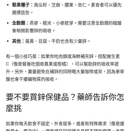
堅果種子：
南瓜籽、芝麻、腰果、杏仁。素食者可以優先
選擇這些。
全穀類：
燕麥、糙米、小麥胚芽。需要注意全穀類的植酸
會稍微影響鋅的吸收。
其他：
蛋黃、豆腐、牛奶也含有少量鋅。
有一個小技巧是：如果你吃肉類或海鮮補充鋅，搭配維生素
C（像是餐後吃個奇異果或柑橘），可以幫助鋅的吸收率提
升。另外，盡量避免在補鋅的同時喝大量咖啡或茶，因為單寧
酸也會干擾礦物質的吸收。
要不要買鋅保健品？藥師告訴你怎
麼挑
如果你每天飲食不固定、外食居多，或者有特殊需求（像是運