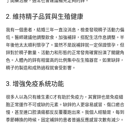
了開藥治療，通常也會建議補充足夠的鋅。
2. 維持精子品質與生殖健康
我有一個患者，結婚三年一直沒消息，檢查發現精子活動力偏
低。醫師建議他調整飲食，加強補鋅，搭配生活作息調整。半
年後他太太順利懷孕了。當然不是說補鋅就一定保證懷孕，但
鋅對於精子數量、活動力和形態的正常發育確實扮演了關鍵角
色。人體內的鋅有相當高的比例集中在生殖器官，如果缺鋅，
精子的製造和成熟過程就會受影響。
3. 增強免疫系統功能
很多人以為只有維生素C才有助於免疫力，其實鋅也是免疫細
胞正常運作不可或缺的元素。缺鋅的人更容易感冒、傷口癒合
慢，甚至連口腔潰瘍都反反覆覆跑出來。我個人經驗是，每到
季節轉換的時候，固定補鋅的患者普遍反應感冒次數有減少。