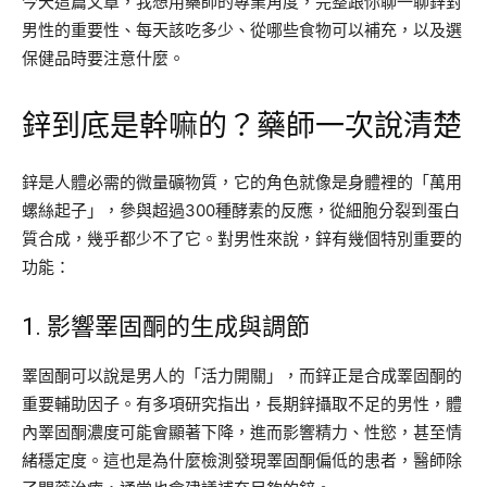
今天這篇文章，我想用藥師的專業角度，完整跟你聊一聊鋅對
男性的重要性、每天該吃多少、從哪些食物可以補充，以及選
保健品時要注意什麼。
鋅到底是幹嘛的？藥師一次說清楚
鋅是人體必需的微量礦物質，它的角色就像是身體裡的「萬用
螺絲起子」，參與超過300種酵素的反應，從細胞分裂到蛋白
質合成，幾乎都少不了它。對男性來說，鋅有幾個特別重要的
功能：
1. 影響睪固酮的生成與調節
睪固酮可以說是男人的「活力開關」，而鋅正是合成睪固酮的
重要輔助因子。有多項研究指出，長期鋅攝取不足的男性，體
內睪固酮濃度可能會顯著下降，進而影響精力、性慾，甚至情
緒穩定度。這也是為什麼檢測發現睪固酮偏低的患者，醫師除