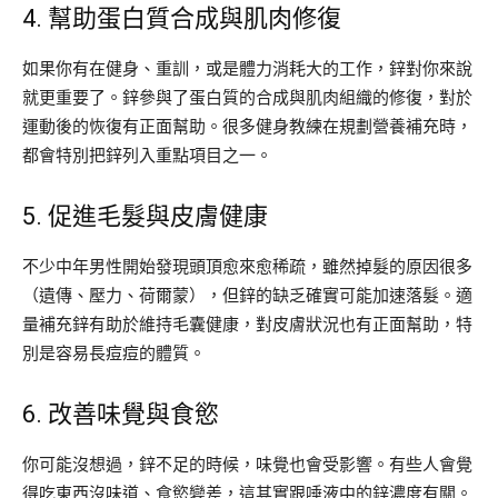
4. 幫助蛋白質合成與肌肉修復
如果你有在健身、重訓，或是體力消耗大的工作，鋅對你來說
就更重要了。鋅參與了蛋白質的合成與肌肉組織的修復，對於
運動後的恢復有正面幫助。很多健身教練在規劃營養補充時，
都會特別把鋅列入重點項目之一。
5. 促進毛髮與皮膚健康
不少中年男性開始發現頭頂愈來愈稀疏，雖然掉髮的原因很多
（遺傳、壓力、荷爾蒙），但鋅的缺乏確實可能加速落髮。適
量補充鋅有助於維持毛囊健康，對皮膚狀況也有正面幫助，特
別是容易長痘痘的體質。
6. 改善味覺與食慾
你可能沒想過，鋅不足的時候，味覺也會受影響。有些人會覺
得吃東西沒味道、食慾變差，這其實跟唾液中的鋅濃度有關。