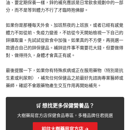
油、要定期保養一樣，鋅的補充應該是日常飲食規劃中的一部
分，而不是等到體力不行了才臨時抱佛腳。
如果你是那種每天外食、加班熬夜的上班族，或者已經有感覺
體力不如從前、免疫力變差，不妨從今天開始檢視一下自己的
鋅攝取量。先試試從飲食中加強，如果真的不方便，再挑選一
款適合自己的鋅保健品。補鋅這件事不需要花大錢，但要做得
對、做得持久，身體才會真正有感。
最後提醒一下，如果你有特殊疾病或正在服用藥物（特別是抗
生素或利尿劑），補充任何保健品之前最好先諮詢專業醫師或
藥師，確認不會跟藥物產生交互作用再開始補充。
🛒 想找更多保健營養品？
大樹藥局官方店保健食品專區，多種品牌任君挑選
前往大樹藥局官方店 →