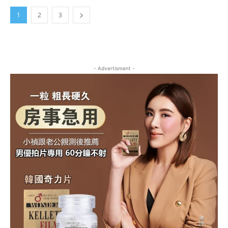
1
2
3
- Advertisment -