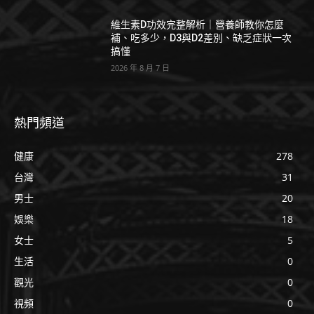
維生素D功效完整解析｜營養師教你怎麼
補、吃多少，D3與D2差別、缺乏症狀一次
搞懂
2026 年 8 月 7 日
熱門頻道
健康
278
台灣
31
男士
20
娛樂
18
女士
5
生活
0
觀光
0
視頻
0