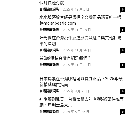
個月快速有感！
台灣健康頭條
-
2025 年 12 月 5 日
0
水水私密錠官網是哪個？台灣正品購買唯一通
路moistbestie.com
台灣健康頭條
-
2025 年 11 月 29 日
0
汗馬糖在台灣為什麼這麼受歡迎？與其他壯陽
藥的區別
台灣健康頭條
-
2025 年 11 月 26 日
0
益G威猛錠台灣官網是哪個？
台灣健康頭條
-
2025 年 11 月 21 日
0
日本藤素在台灣哪裡可以買到正品？2025年最
新權威購買指南
台灣健康頭條
-
2025 年 8 月 25 日
0
壯陽藥別亂買！台灣海關去年查獲逾5萬件威而
鋼、犀利士最大宗
台灣健康頭條
-
2025 年 8 月 25 日
0