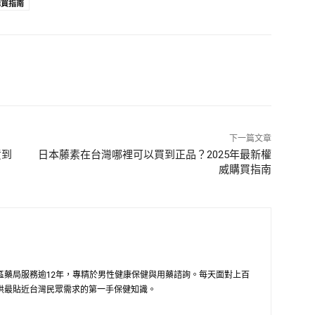
購買指南
下一篇文章
貨到
日本藤素在台灣哪裡可以買到正品？2025年最新權
威購買指南
區藥局服務逾12年，專精於男性健康保健與用藥諮詢。每天面對上百
供最貼近台灣民眾需求的第一手保健知識。