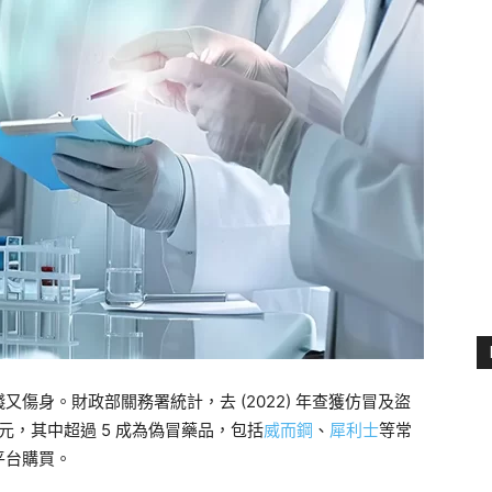
又傷身。財政部關務署統計，去 (2022) 年查獲仿冒及盜
 億元，其中超過 5 成為偽冒藥品，包括
威而鋼
、
犀利士
等常
平台購買。