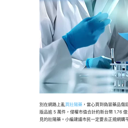
別在網路上亂
買壯陽藥
，當心買到偽冒藥品傷錢
版品逾 5 萬件，侵權市值合計約新台幣 1.76
見的壯陽藥。小編建議市民一定要去正規網購