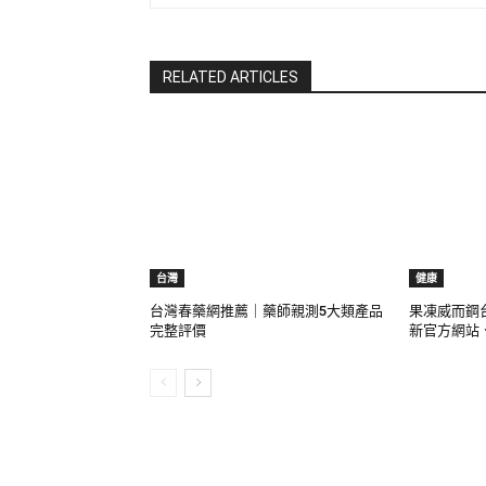
RELATED ARTICLES
台灣
健康
台灣春藥網推薦｜藥師親測5大類產品
果凍威而鋼台
完整評價
新官方網站