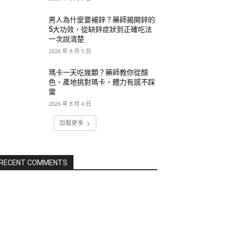
男人為什麼要補鋅？藥師揭開鋅的
5大功效，從缺鋅症狀到正確吃法
一次說清楚
2026 年 8 月 5 日
瑪卡一天吃幾顆？藥師教你從顏
色、產地挑對瑪卡，體力有感不踩
雷
2026 年 8 月 4 日
加载更多
RECENT COMMENTS