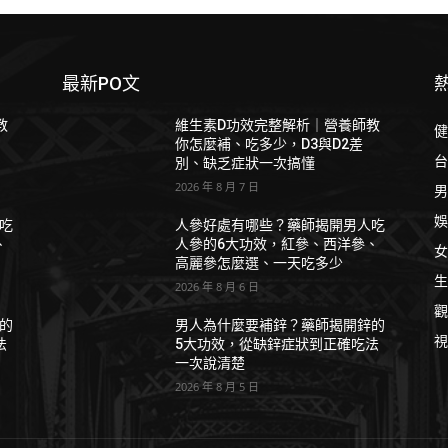
最新PO文
教
維生素D功效完整解析｜營養師教
健
你怎麼補、吃多少，D3與D2差
台
別、缺乏症狀一次搞懂
2026 年 8 月 7 日
男
娛
吃
人參好處有哪些？藥師揭開男人吃
、
人參的6大功效，紅參、西洋參、
女
高麗參怎麼選、一天吃多少
生
2026 年 8 月 6 日
觀
的
男人為什麼要補鋅？藥師揭開鋅的
視
法
5大功效，從缺鋅症狀到正確吃法
一次說清楚
2026 年 8 月 5 日