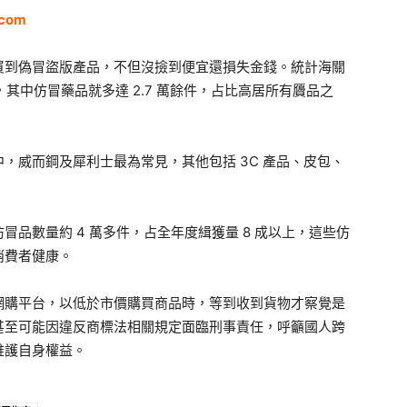
.com
買到偽冒盜版產品，不但沒撿到便宜還損失金錢。統計海關
，其中仿冒藥品就多達 2.7 萬餘件，占比高居所有贗品之
品中，威而鋼及犀利士最為常見，其他包括 3C 產品、皮包、
品數量約 4 萬多件，占全年度緝獲量 8 成以上，這些仿
消費者健康。
網購平台，以低於市價購買商品時，等到收到貨物才察覺是
甚至可能因違反商標法相關規定面臨刑事責任，呼籲國人跨
維護自身權益。