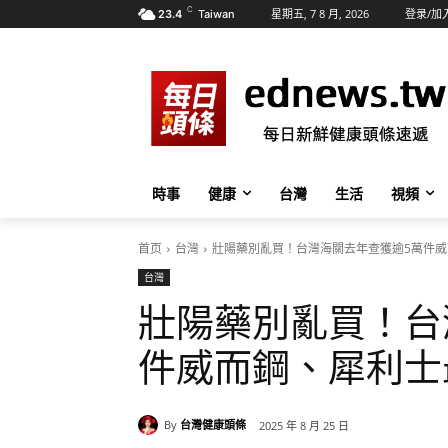
C
星期五, 7 8 月, 2026
登录/加
23.4
Taiwan
時事
健康
台灣
生活
視頻
首页
台灣
壯陽藥別亂買！台灣海關去年查獲逾5萬件
台灣
壯陽藥別亂買！台
件威而鋼、犀利士
By
台灣健康頭條
2025 年 8 月 25 日