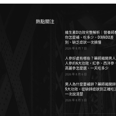
熱點關注
維生素D功效完整解析｜營養師
你怎麼補、吃多少，D3與D2差
別、缺乏症狀一次搞懂
2026 年 8 月 7 日
人參好處有哪些？藥師揭開男人
人參的6大功效，紅參、西洋參
高麗參怎麼選、一天吃多少
2026 年 8 月 6 日
男人為什麼要補鋅？藥師揭開鋅
5大功效，從缺鋅症狀到正確吃
一次說清楚
2026 年 8 月 5 日