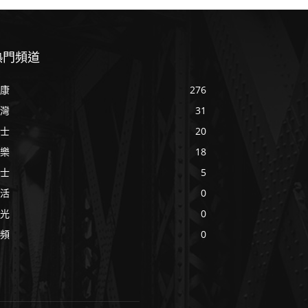
熱門頻道
康
276
灣
31
士
20
樂
18
士
5
活
0
光
0
頻
0