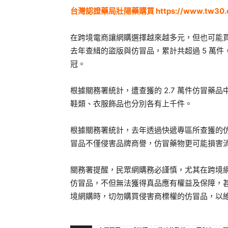
台灣認證藥局壯陽藥購買
https://www.tw30
在跨境電商讓網購選擇越來越多元，但也可能
去年查緝的盜版與仿冒品，累計共超過 5 萬件
冠。
根據關務署統計，遭查獲的 2.7 萬件仿冒藥
鞋類、衣服飾品也分別各有上千件。
根據關務署統計，去年透過快遞專區所查獲的仿冒
冒品不僅侵害品牌商譽，仿冒藥物更可能損害
關務署提醒，民眾網購務必謹慎，尤其在跨境
仿冒品，不但無法獲得真品應有權益及保障，
境網購時，切勿購買侵害商標權的仿冒品，以