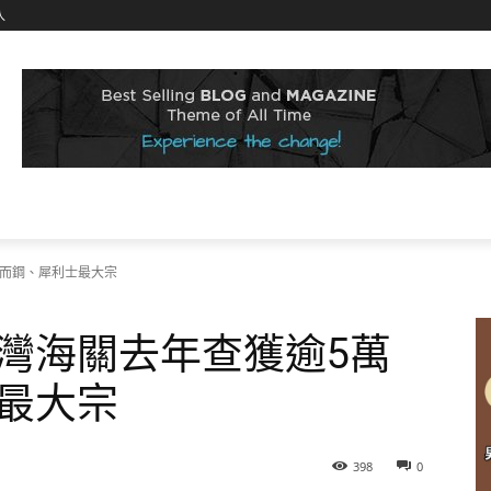
入
威而鋼、犀利士最大宗
灣海關去年查獲逾5萬
最大宗
398
0