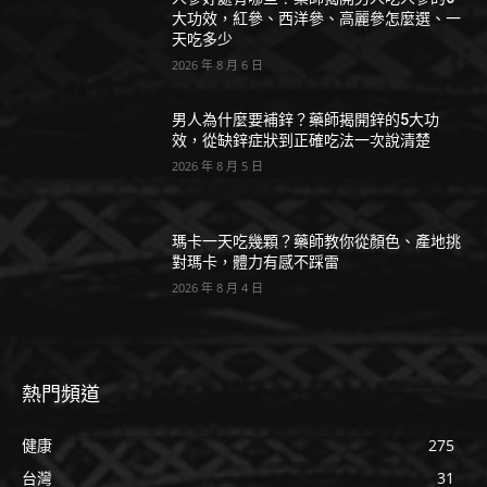
大功效，紅參、西洋參、高麗參怎麼選、一
天吃多少
2026 年 8 月 6 日
男人為什麼要補鋅？藥師揭開鋅的5大功
效，從缺鋅症狀到正確吃法一次說清楚
2026 年 8 月 5 日
瑪卡一天吃幾顆？藥師教你從顏色、產地挑
對瑪卡，體力有感不踩雷
2026 年 8 月 4 日
熱門頻道
健康
275
台灣
31