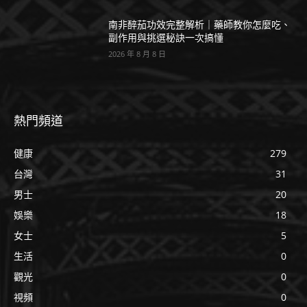
南非醉茄功效完整解析｜藥師教你怎麼吃、
副作用與挑選秘訣一次搞懂
2026 年 8 月 8 日
熱門頻道
健康
279
台灣
31
男士
20
娛樂
18
女士
5
生活
0
觀光
0
視頻
0