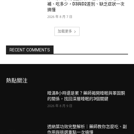
補、吃多少，D3與D2差別、缺乏症狀一次
搞懂
2026 年 8 月 7 日
加载更多
RECENT COMMENTS
熱點關注
睡滿8小時還是累？藥師揭開睡眠與睪固酮
的關係，找回深層睡眠的3個關鍵
2026 年 8 月 9 日
透納葉功效完整解析｜藥師教你怎麼吃、副
作用與挑選重點一次搞懂